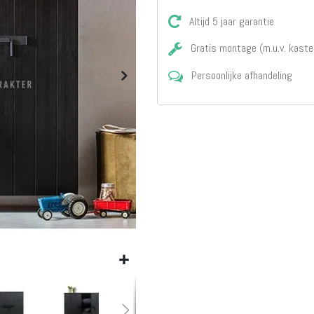
Matrassen
Comfort Plus
Altijd 5 jaar garantie
Matrassen
Gratis montage (m.u.v. kaste
Topdekmatrassen
Nachtkastjes
Persoonlijke afhandeling
Bedbodems
Vlakke
lattenbodems
Elektrische
lattenbodems
Beddengoed
Dekbedden
Hoofdkussens
Dekbedovertrekken
Sierkussens
Plaids / Throws
Hoeslakens /
Moltons
Kasten