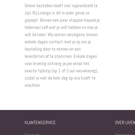
Online bestellen hoeft niet ingewikkeld te
zijn. Bij Livengo is dit in ieder geval zo
gepiept. Binnen een paar stappen bepaal je
helemaal zelf wat je wilt hebben en hoe je
wilt betalen. Wij nemen vervolgens binnen
enkele dagen contact met je op om je
bestelling door te nemen en een
leverdatum af te stemmen. Enkele dagen
voor levering ontvang je per email het
exacte tijdstip (op 1 of 2 uur nauwkeurig),
zodat je niet de hele dag op ons hoeft te
wachten.
KLANTENSERVICE
OVER LIVE