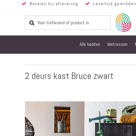
Betalen bij aflevering
Levertijd gemiddel
Alle bedden
Matrassen
2 deurs kast Bruce zwart
Ga
naar
het
einde
van
de
afbeeldingen-