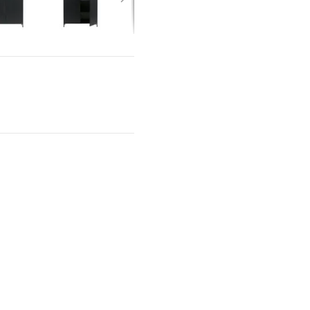
Interieur
Bureaus
Wandrekken
Overige
Blog
Actie
Hondenmanden