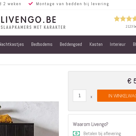
d 2 weken
Montage van bedden bij levering
Nachtkastjes
Bedbodems
Beddengoed
Kasten
Interieur
B
Alle bedden
Steigerhouten
bedden
Eiken bedden
Volwassen
€ 
bedden
Steigerhouten
IN WINKELWA
kinderbedden
Matrassen
Micropocket
Matrassen
Waarom Livengo?
Pocketvering
Betalen bij aflevering