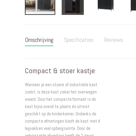
Ga
naar
het
Omschrijving
Specificaties
Reviews
begin
van
de
afbeeldingen-
Compact & stoer kastje
gallerij
Wanneer je een stoere of industriële kast
zoekt, is deze kast zeker het overwegen
waard. Door het compacte formaat is de
kast bijna overal te plaats én uiterst
geschikt op de kinderkamer. Ondanks de
compacte afmetingen biedt de kast met 4
legvakken veel opbergruimte. Door de
geborstelde afwerking heeft de 2 deurs