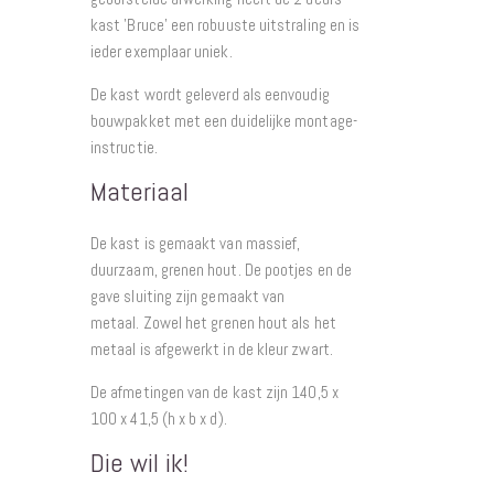
kast 'Bruce' een robuuste uitstraling en is
ieder exemplaar uniek.
De kast wordt geleverd als eenvoudig
bouwpakket met een duidelijke montage-
instructie.
Materiaal
De kast is gemaakt van massief,
duurzaam, grenen hout.
De pootjes en de
gave sluiting zijn gemaakt van
metaal.
Zowel het grenen hout als het
metaal is afgewerkt in de kleur zwart.
De afmetingen van de kast zijn 140,5 x
100 x 41,5 (h x b x d).
Die wil ik!