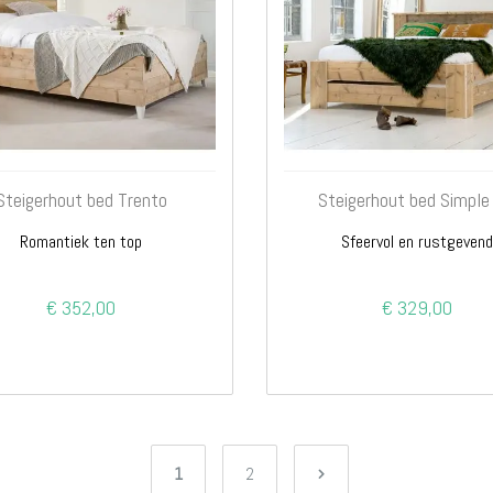
Steigerhout bed Trento
Steigerhout bed Simple
Romantiek ten top
Sfeervol en rustgeven
€ 352,00
€ 329,00
Pagina
U lees momenteel pagina
Pagina
Pagina
Volgende
1
2