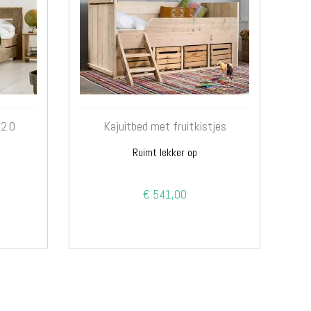
 2.0
Kajuitbed met fruitkistjes
d
Ruimt lekker op
€ 541,00