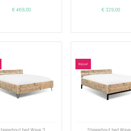
Interieur
€ 469,00
€ 329,00
Bureaus
Wandrekken
Overige
Blog
Actie
Hondenmanden
Nieuw!
Steigerhout bed Wave 3
Steigerhout bed Wave