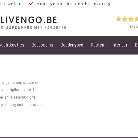
d 2 weken
Montage van bedden bij levering
Nachtkastjes
Bedbodems
Beddengoed
Kasten
Interieur
B
Alle bedden
Steigerhouten
bedden
Eiken bedden
Volwassen
 of je nu een stoere of
bedden
 voor tijdloos gaat. Het
Steigerhouten
er en is eenvoudig te
kinderbedden
je er nog niet helemaal uit
Matrassen
Micropocket
Matrassen
Pocketvering