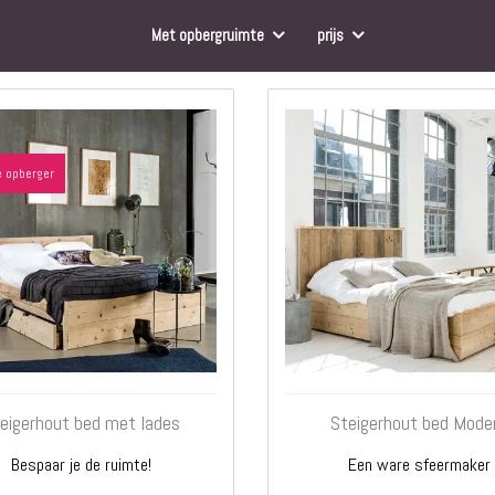
Matrassen
Comfort Plus
Met opbergruimte
prijs
Matrassen
Topdekmatrassen
Nachtkastjes
Bedbodems
Vlakke
 opberger
lattenbodems
Elektrische
lattenbodems
Beddengoed
Dekbedden
Hoofdkussens
Dekbedovertrekken
Sierkussens
Plaids / Throws
eigerhout bed met lades
Steigerhout bed Mode
Hoeslakens /
Bespaar je de ruimte!
Een ware sfeermaker
Moltons
Kasten