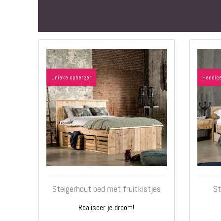
Unieke opberger
Handige
Steigerhout bed met fruitkistjes
St
Realiseer je droom!