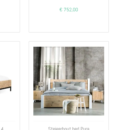
€ 752,00
 4
Steigerhout bed Pura