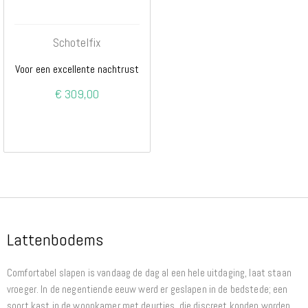
Schotelfix
Voor een excellente nachtrust
€ 309,00
Lattenbodems
Comfortabel slapen is vandaag de dag al een hele uitdaging, laat staan
vroeger. In de negentiende eeuw werd er geslapen in de bedstede; een
soort kast in de woonkamer met deurtjes, die discreet konden worden