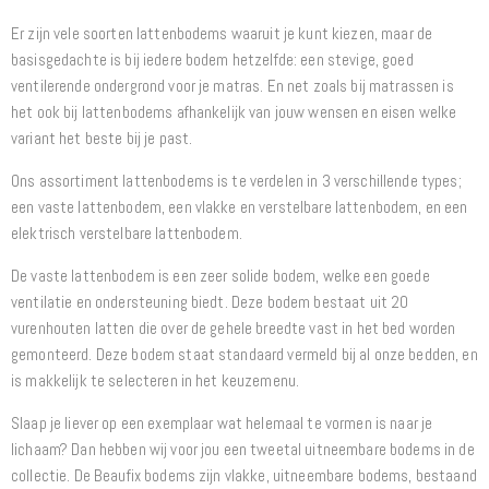
Er zijn vele soorten lattenbodems waaruit je kunt kiezen, maar de
basisgedachte is bij iedere bodem hetzelfde: een stevige, goed
ventilerende ondergrond voor je matras. En net zoals bij matrassen is
het ook bij lattenbodems afhankelijk van jouw wensen en eisen welke
variant het beste bij je past.
Ons assortiment lattenbodems is te verdelen in 3 verschillende types;
een vaste lattenbodem, een vlakke en verstelbare lattenbodem, en een
elektrisch verstelbare lattenbodem.
De vaste lattenbodem is een zeer solide bodem, welke een goede
ventilatie en ondersteuning biedt. Deze bodem bestaat uit 20
vurenhouten latten die over de gehele breedte vast in het bed worden
gemonteerd. Deze bodem staat standaard vermeld bij al onze bedden, en
is makkelijk te selecteren in het keuzemenu.
Slaap je liever op een exemplaar wat helemaal te vormen is naar je
lichaam? Dan hebben wij voor jou een tweetal uitneembare bodems in de
collectie. De Beaufix bodems zijn vlakke, uitneembare bodems, bestaand