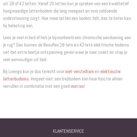
uit 28 of 42 latten. Vanaf 20 latten kun je spreken van een kwalitatief
hoogwaardige lattenbodem die lang meegaat en voor voldoende
ondersteuning zorgt. Hoe meer latten een bodem telt, des te beter kan
hij belasting aan.
Lees je veel in bed of heb je bijvoorbeeld een chronische aandoening aan
je rug? Dan kunnen de Beauflex 28-lats en 42-lats elektrische bodems
net dat extra beetje ontspanning geven waar je naar zoekt en stap je
veel eenvoudiger uit bed.
Bij Livengo kun je dus terecht voor
niet-verstelbare
en
elektrische
lattenbodems
. Vergeet niet: een bedbodem kan haar functie alleen
vervullen in combinatie met een goed
matras
!
KLANTENSERVICE