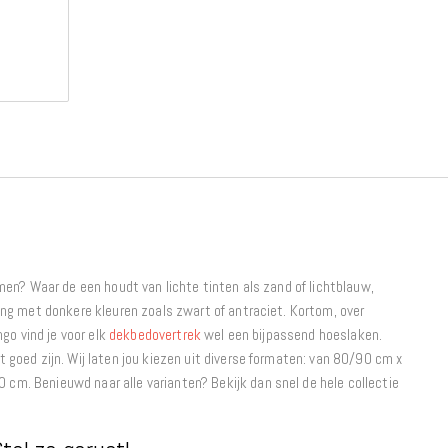
men? Waar de een houdt van lichte tinten als zand of lichtblauw,
ing met donkere kleuren zoals zwart of antraciet. Kortom, over
go vind je voor elk
dekbedovertrek
wel een bijpassend hoeslaken.
goed zijn. Wij laten jou kiezen uit diverse formaten: van 80/90 cm x
. Benieuwd naar alle varianten? Bekijk dan snel de hele collectie