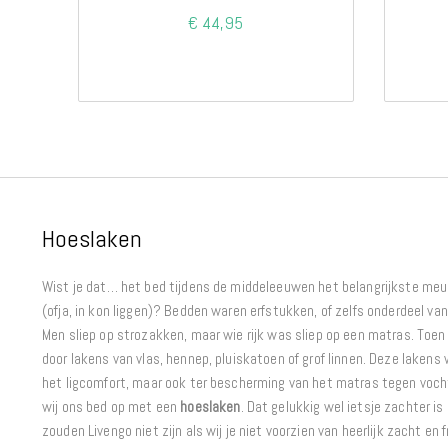
€ 44,95
Hoeslaken
Wist je dat… het bed tijdens de middeleeuwen het belangrijkste meu
(ofja, in kon liggen)? Bedden waren erfstukken, of zelfs onderdeel va
Men sliep op strozakken, maar wie rijk was sliep op een matras. Toe
door lakens van vlas, hennep, pluiskatoen of grof linnen. Deze lakens 
het ligcomfort, maar ook ter bescherming van het matras tegen voch
wij ons bed op met een
hoeslaken
. Dat gelukkig wel ietsje zachter i
zouden Livengo niet zijn als wij je niet voorzien van heerlijk zacht en 