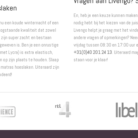
Vragen aan Livengo? S
slaken
En, heb je een keuze kunnen maken o
t nu een koude winternacht of een
nodig hebt bij het kiezen van de j
hoogstaande kwaliteit dat zowel
Livengo helpt je graag met het vind
 zijn super zacht en bestaan
andere vragen of opmerkingen? Neem
 geweven is. Ben je een onrustige
vrijdag tussen 08:30 en 17:00 uur 
met Lycra) is extra elastisch,
+31(0)40 201 24 13
. Uiteraard ma
 op zijn plaats te houden. Slaap
staan voor je klaar!
kmatras hoeslaken. Uiteraard zijn
andeerd!