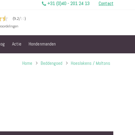
+31 (0)40 - 201 24 13
Contact
log
Actie
Hondenmanden
Home
Beddengoed
Hoeslakens / Moltons