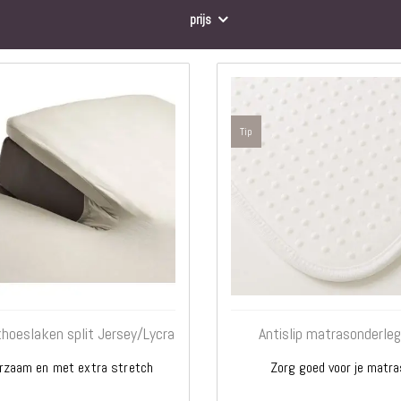
Matrassen
prijs
Comfort Plus
Matrassen
Topdekmatrassen
Nachtkastjes
Bedbodems
Tip
Vlakke
lattenbodems
Elektrische
lattenbodems
Beddengoed
Dekbedden
Hoofdkussens
Dekbedovertrekken
Sierkussens
hoeslaken split Jersey/Lycra
Antislip matrasonderle
Plaids / Throws
Hoeslakens /
rzaam en met extra stretch
Zorg goed voor je matra
Moltons
Kasten