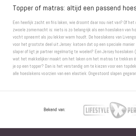
Topper of matras: altijd een passend hoe
Een heerlijk zacht en fris laken, wie droomt daar nou niet van? Of he
zwoele zomernacht is: niets is zo belangrijk als een hoeslaken van 
vocht opneemt als jou lekker warm houdt. De hoeslakens van Livengo
voor het grootste deel uit Jersey: katoen dat op een speciale manier
slaper of ligt je partner regelmatig te woelen? Een Jersey hoeslaken (
wat het makkelijker maakt om het laken om het matras te trekken én
je op een topper? Dan is het verstandig om te kiezen voor een topde
alle hoeslakens voorzien van een elastiek. Ongestoord slapen gegar
Bekend van: