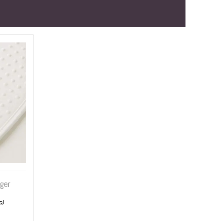
gger
s!