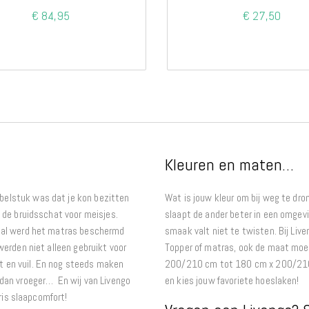
€ 84,95
€ 27,50
Interieur
Bureaus
Wandrekken
Overige
Blog
Actie
Hondenmanden
Kleuren en maten…
belstuk was dat je kon bezitten
Wat is jouw kleur om bij weg te dro
n de bruidsschat voor meisjes.
slaapt de ander beter in een omgev
n al werd het matras beschermd
smaak valt niet te twisten. Bij Liven
werden niet alleen gebruikt voor
Topper of matras, ook de maat moet 
t en vuil. En nog steeds maken
200/210 cm tot 180 cm x 200/210 cm
s dan vroeger… En wij van Livengo
en kies jouw favoriete hoeslaken!
fris slaapcomfort!