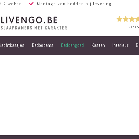
d 2 weken
Montage van bedden bij levering
Nachtkastjes
Bedbodems
Beddengoed
Kasten
Interieur
B
Alle bedden
Steigerhouten
bedden
Eiken bedden
Volwassen
bedden
Steigerhouten
kinderbedden
Matrassen
Micropocket
Matrassen
Pocketvering