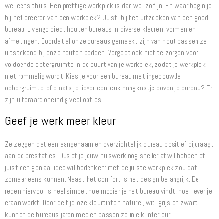
wel eens thuis. Een prettige werkplek is dan wel zo fijn. En waar begin je
bij het creëren van een werkplek? Juist, bij het uitzoeken van een goed
bureau. Livengo biedt houten bureaus in diverse kleuren, vormen en
afmetingen. Doordat al onze bureaus gemaakt zijn van hout passen ze
uitstekend bij onze houten bedden. Vergeet ook niet te zorgen voor
voldoende opbergruimte in de buurt van je werkplek, zodat je werkplek
niet rommelig wordt. Kies je voor een bureau met ingebouwde
opbergruimte, of plaats je liever een leuk hangkastje boven je bureau? Er
zijn uiteraard oneindig veel opties!
Geef je werk meer kleur
Ze zeggen dat een aangenaam en overzichtelijk bureau positief bijdraagt
aan de prestaties. Dus of je jouw huiswerk nog sneller af wil hebben of
juist een geniaal idee wil bedenken: met de juiste werkplek zou dat
zomaar eens kunnen. Naast het comfort is het design belangrijk. De
reden hiervoor is heel simpel: hoe mooier je het bureau vindt, hoe liever je
eraan werkt. Door de tijdloze kleurtinten naturel, wit, grijs en zwart
kunnen de bureaus jaren mee en passen ze in elk interieur.