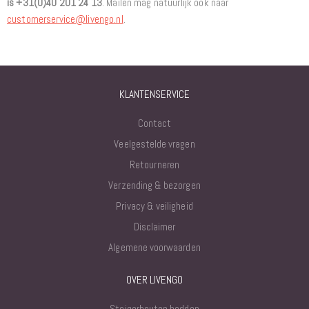
is +31(0)40 201 24 13
. Mailen mag natuurlijk ook naar
customerservice@livengo.nl
.
KLANTENSERVICE
Contact
Veelgestelde vragen
Retourneren
Verzending & bezorgen
Privacy & veiligheid
Disclaimer
Algemene voorwaarden
OVER LIVENGO
Steigerhouten bedden