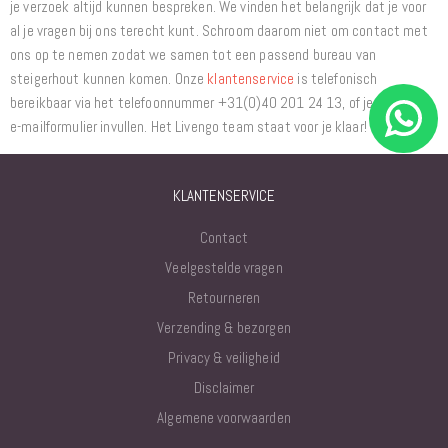
je verzoek altijd kunnen bespreken. We vinden het belangrijk dat je voor
al je vragen bij ons terecht kunt. Schroom daarom niet om contact met
ons op te nemen zodat we samen tot een passend bureau van
steigerhout kunnen komen. Onze
klantenservice
is telefonisch
bereikbaar via het telefoonnummer +31(0)40 201 24 13, of je kunt ons
e-mailformulier invullen. Het Livengo team staat voor je klaar!
KLANTENSERVICE
Contact
Veelgestelde vragen
Retourneren
Verzending & bezorgen
Privacy & veiligheid
Disclaimer
Algemene voorwaarden