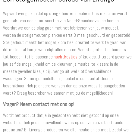
Wij van Livengo zijn dol op steigerhouten meubels. Ons meubilair wordt
gemaakt van naaldhoutsoorten van Noord-Scandinavische bomen.
Voordat we aan de slag gaan met het fabriceren van jouw meubel,
worden de steigerhouten planken eerst 3 maal geschuurd en geborsteld.
Steigerhout maakt het mogelijk om heel creatief te werk te gaan: van
dit materiaal kun je werkelijk alles maken. Van steigerhouten bureaus
tot bedden, tot bijpassende
nachtkastjes
of krukjes. Uiteraard geven we
jou zelf de mogelijkheid om de kleur van je meubel te kiezen: in de
meeste gevallen kies je bij Livengo uit wel 4 of 5 verschillende
wassingen. Sommige modellen zijn enkel in een aantal kleuren
beschikbaar. Heb je andere wensen dan op onze website aangeboden
wordt? Graag bespreken we samen met jou de mogelijkheden!
Vragen? Neem contact met ons op!
Wordt het product dat je in gedachten hebt niet getoond op onze
website, of heb je een aanvullende wens op een van onze bestaande
producten? Bij Livengo produceren we alle meubelen op maat, zodat we