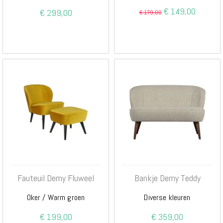
Special
€ 149,00
€ 299,00
€ 179,00
Price
Fauteuil Demy Fluweel
Bankje Demy Teddy
Oker / Warm groen
Diverse kleuren
€ 199,00
€ 359,00