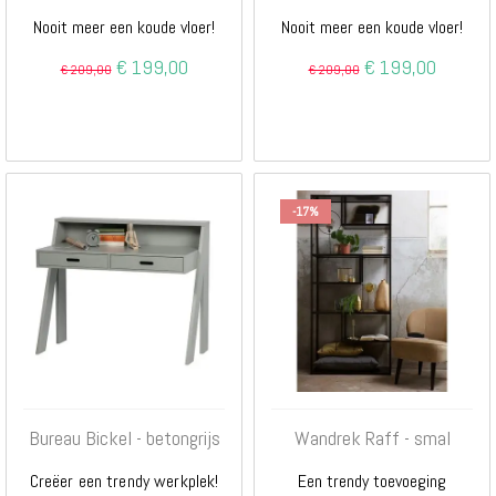
Nooit meer een koude vloer!
Nooit meer een koude vloer!
Special
€ 199,00
Special
€ 199,00
€ 209,00
€ 209,00
Price
Price
-17%
Bureau Bickel - betongrijs
Wandrek Raff - smal
Creëer een trendy werkplek!
Een trendy toevoeging