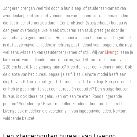
Jongeren brengen veel tijd door in hun slaap- of studentenkamer: van
avondenlang kletsen met vrienden en vriendinnen tot studeeravonden
die tot in de late uurtjes duren. Een praktisch (steigerhout) bureau is
dan geen overbodige luxe. Maak studeren een stuk prettiger door de
aanschaf van goed meubilair. Het mooie aan een bureau van steigerhout
is dat deze vrijwel bij iedere inrichting past. Ideaal voor jongeren, die nog
wel eens wisselen van (studenten)kamer of stijl. Wij van
Livengo
laten je
kiezen uit verschillende breedte maten; van 160 cm tot bureaus van
220 cm breed. Niet genoeg ruimte? Kies dan voor een kleiner model. Ook
de diepte van het bureau bepaal je zelf. Het kleinste model heeft een
diepte van 60 cm en het grootste model is 100 cm diep. Ben je student
en heb je geen ruimte voor een bureau én eettafel? Een steigerhouten
bureau is ook ideaal te gebruiken om aan te eten. Rondslingerende
pennen? Verleden tijd! Naast modellen zonder opbergruimtes heeft
Livengo ook modellen die voorzien zijn van ingebouwde lades. Kortom:
voldoende keuze!
Een steigerhouten bureau van Livengo