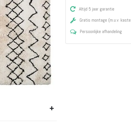
Matrassen
Comfort Plus
Altijd 5 jaar garantie
Matrassen
Gratis montage (m.u.v. kaste
Topdekmatrassen
Nachtkastjes
Persoonlijke afhandeling
Bedbodems
Vlakke
lattenbodems
Elektrische
lattenbodems
Beddengoed
Dekbedden
Hoofdkussens
Dekbedovertrekken
Sierkussens
Plaids / Throws
Hoeslakens /
Moltons
Kasten