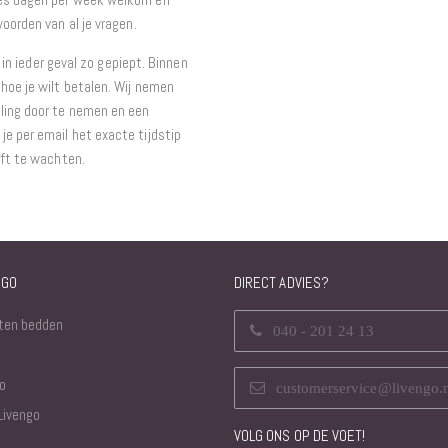
woorden van al je vragen.
t in ieder geval zo gepiept. Binnen
hoe je wilt betalen. Wij nemen
ling door te nemen en een
e per email het exacte tijdstip
eft te wachten.
NGO
DIRECT ADVIES?
ten bedden
040 - 201 24 13
o
customerservice@livengo.
Livengo
VOLG ONS OP DE VOET!