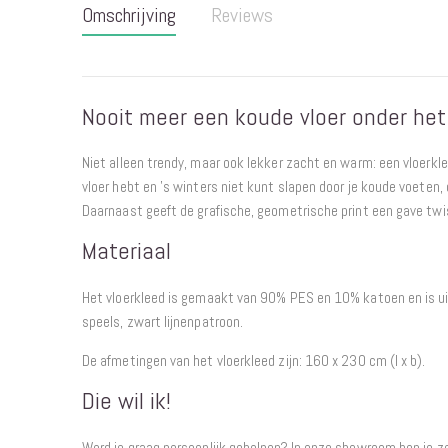
Omschrijving
Reviews
begin
van
de
afbeeldingen-
Nooit meer een koude vloer onder het
gallerij
Niet alleen trendy, maar ook lekker zacht en warm: een vloerkl
vloer hebt en 's winters niet kunt slapen door je koude voeten,
Daarnaast geeft de grafische, geometrische print een gave twis
Materiaal
Het vloerkleed is gemaakt van 90% PES en 10% katoen en is ui
speels, zwart lijnenpatroon.
De afmetingen van het vloerkleed zijn: 160 x 230 cm (l x b).
Die wil ik!
Word je graag persoonlijk geholpen? In onze showroom ben je 