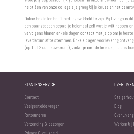
helpt één van onze collega’s je graag bij je keuze en het beant
Online bestellen hoeft niet ingewikkeld te zijn. Bij Livengo is di
een paar stappen bepaal je helemaal zelf wat je wilt hebben en 
vervolgens binnen enkele dagen contact met je op om je bestel
leverdatum af te stemmen. Enkele dagen voor levering ontvang j
(op 1 of 2 uur nauwkeurig), zodat je niet de hele dag op ons ho
KLANTENSERVICE
OVER LIVE
Contact
Steigerhou
Veelgestelde vragen
Blog
Retourneren
Over Liveng
Verzending & bezorgen
Werken bij 
Privacy & veiligheid