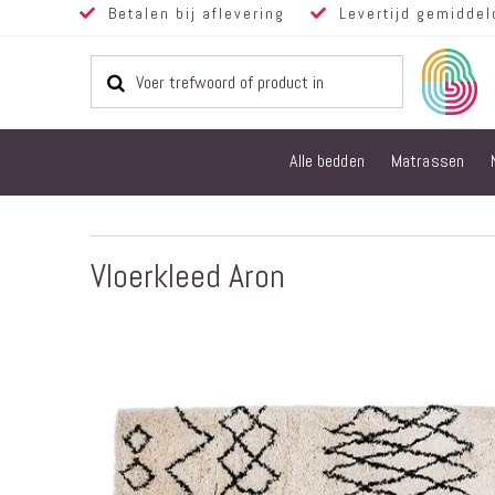
Betalen bij aflevering
Levertijd gemiddel
Alle bedden
Matrassen
Vloerkleed Aron
Ga
naar
het
einde
van
de
afbeeldingen-