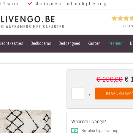
d 2 weken
Montage van bedden bij levering
Nachtkastjes
Bedbodems
Beddengoed
Kasten
Interieur
B
Alle bedden
Steigerhouten
bedden
Eiken bedden
Volwassen
€ 209,00
€ 
Speci
bedden
Price
Steigerhouten
IN WINKELWA
kinderbedden
Matrassen
Micropocket
Matrassen
Waarom Livengo?
Pocketvering
Betalen bij aflevering