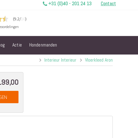
+31 (0)40 - 201 24 13
Contact
log
Actie
Hondenmanden
Interieur Interieur
Vloerkleed Aron
199,00
al
GEN