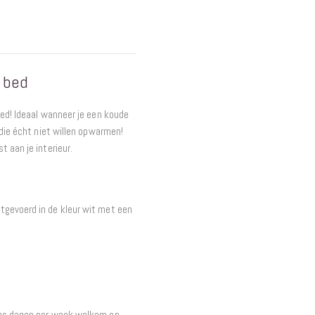
Interieur
Bureaus
Wandrekken
Overige
 bed
Blog
Actie
eed! Ideaal wanneer je een koude
Hondenmanden
 die écht niet willen opwarmen!
t aan je interieur.
tgevoerd in de kleur wit met een
zes dagen per week welkom en