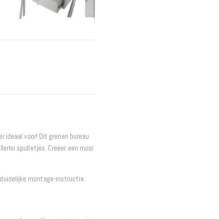
Interieur
Bureaus
Wandrekken
Overige
Blog
Actie
Hondenmanden
r ideaal voor! Dit grenen bureau
erlei spulletjes. Creëer een mooi
uidelijke montage-instructie.