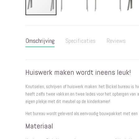
Ga
naar
het
Omschrijving
Specificaties
Reviews
begin
van
de
afbeeldingen-
Huiswerk maken wordt ineens leuk!
gallerij
Knutselen, schrijven of huiswerk maken: het Bickel bureau is hie
heeft zelfs twee vakken en twee lades voor het opbergen van all
eigen plekje met dit meubel op de kinderkamer!
Het bureau wordt geleverd als eenvoudig bouwpakket met een d
Materiaal