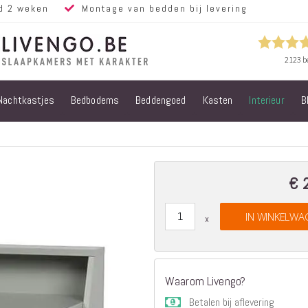
d 2 weken
Montage van bedden bij levering
Nachtkastjes
Bedbodems
Beddengoed
Kasten
Interieur
B
Alle bedden
Steigerhouten
bedden
Eiken bedden
Volwassen
€ 
bedden
Steigerhouten
IN WINKELWA
kinderbedden
Matrassen
Micropocket
Matrassen
Waarom Livengo?
Pocketvering
Betalen bij aflevering