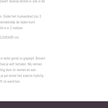
zwart. Bureau Bickel is ook in de
. Onder het bureaublad zijn 2
gemakkelijk de laden kunt
d is in 2 vakken.
: 112x93x55 cm.
t in ieder geval zo gepiept. Binnen
hoe je wilt betalen. Wij nemen
ling door te nemen en een
e per email het exacte tijdstip
eft te wachten.