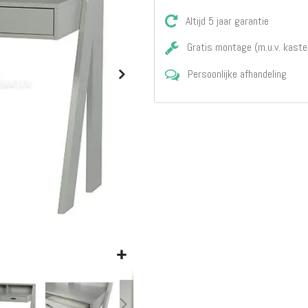
Matrassen
Comfort Plus
Altijd 5 jaar garantie
Matrassen
Gratis montage (m.u.v. kaste
Topdekmatrassen
Nachtkastjes
Persoonlijke afhandeling
Bedbodems
Vlakke
lattenbodems
Elektrische
lattenbodems
Beddengoed
Dekbedden
Hoofdkussens
Dekbedovertrekken
Sierkussens
Plaids / Throws
Hoeslakens /
Moltons
Kasten