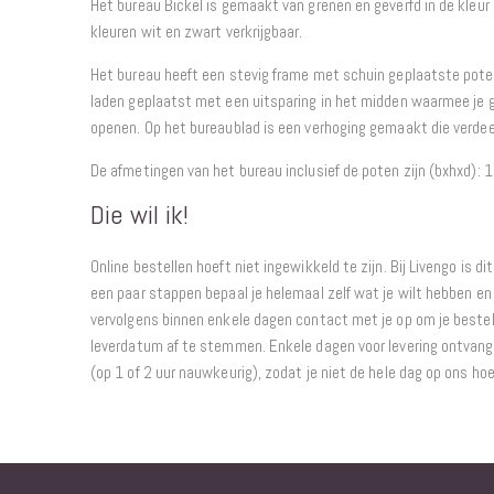
Het bureau Bickel is gemaakt van grenen en geverfd in de kleur 
kleuren wit en zwart verkrijgbaar.
Het bureau heeft een stevig frame met schuin geplaatste poten
laden geplaatst met een uitsparing in het midden waarmee je 
openen. Op het bureaublad is een verhoging gemaakt die verdeel
De afmetingen van het bureau inclusief de poten zijn (bxhxd)
Die wil ik!
Online bestellen hoeft niet ingewikkeld te zijn. Bij Livengo is di
een paar stappen bepaal je helemaal zelf wat je wilt hebben en 
vervolgens binnen enkele dagen contact met je op om je bestel
leverdatum af te stemmen. Enkele dagen voor levering ontvang j
(op 1 of 2 uur nauwkeurig), zodat je niet de hele dag op ons ho