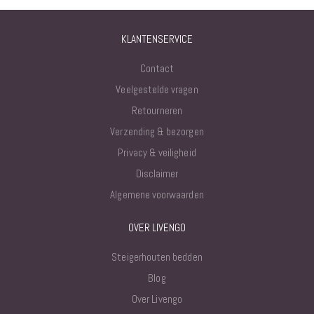
KLANTENSERVICE
Contact
Veelgestelde vragen
Retourneren
Verzending & bezorgen
Privacy & veiligheid
Disclaimer
Algemene voorwaarden
OVER LIVENGO
Steigerhouten bedden
Blog
Over Livengo