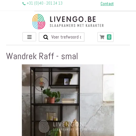
+31 (0)40 - 201 24 13
Contact
Toggle
producten
0
Winkelwagen
Nav
Wandrek Raff - smal
Ga
naar
het
einde
van
de
afbeeldingen-
gallerij