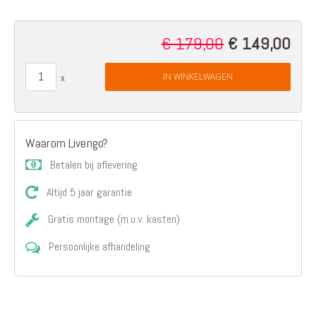
€ 179,00
€ 149,00
Special
Price
IN WINKELWAGEN
Waarom Livengo?
Betalen bij aflevering
Altijd 5 jaar garantie
Gratis montage (m.u.v. kasten)
Persoonlijke afhandeling