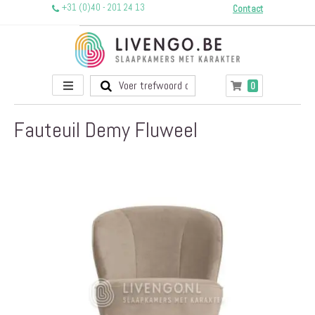
+31 (0)40 - 201 24 13
Contact
Toggle
producten
0
Winkelwagen
Nav
Fauteuil Demy Fluweel
Ga
naar
het
einde
van
de
afbeeldingen-
gallerij