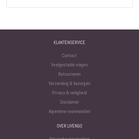
KLANTENSERVICE
Contact
Veelgestelde vragen
Retourneren
Verzending & bezorgen
Privacy & veiligheid
Disclaimer
Algemene voorwaarden
OVER LIVENGO
Steigerhouten bedden