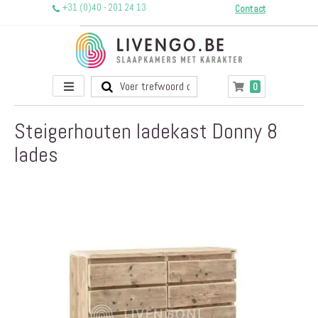
+31 (0)40 - 201 24 13
Contact
Toggle
producten
0
Winkelwagen
Nav
Steigerhouten ladekast Donny 8
lades
Ga
naar
het
einde
van
de
afbeeldingen-
gallerij