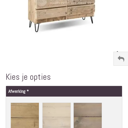
Ga
naar
het
Kies je opties
begin
van
de
Afwerking
afbeeldingen-
gallerij