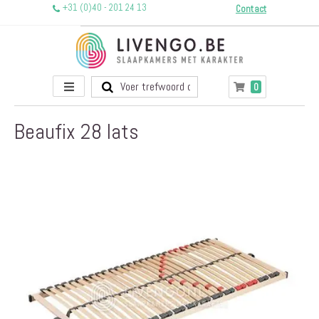
+31 (0)40 - 201 24 13
Contact
Toggle
producten
0
Winkelwagen
Nav
Beaufix 28 lats
Ga
naar
het
einde
van
de
afbeeldingen-
gallerij