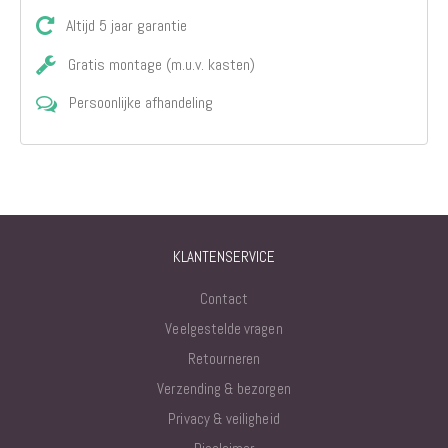
Altijd 5 jaar garantie
Gratis montage (m.u.v. kasten)
Persoonlijke afhandeling
KLANTENSERVICE
Contact
Veelgestelde vragen
Retourneren
Verzending & bezorgen
Privacy & veiligheid