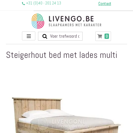
+31 (0)40 - 201 24 13
Contact
Toggle
producten
0
Winkelwagen
Nav
Steigerhout bed met lades multi
Ga
naar
het
einde
van
de
afbeeldingen-
gallerij