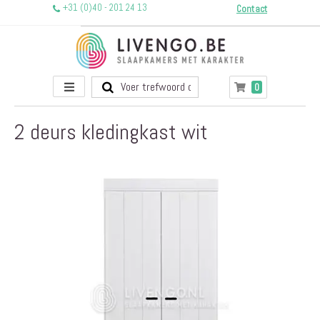
+31 (0)40 - 201 24 13
Contact
Toggle
producten
0
Winkelwagen
Nav
2 deurs kledingkast wit
Ga
naar
het
einde
van
de
afbeeldingen-
gallerij