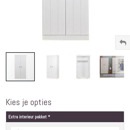
Ga
naar
het
Kies je opties
begin
van
de
Extra interieur pakket
afbeeldingen-
gallerij