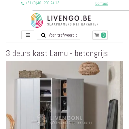
+31 (0)40 - 201 24 13
Contact
Toggle
producten
0
Winkelwagen
Nav
3 deurs kast Lamu - betongrijs
Ga
naar
het
einde
van
de
afbeeldingen-
gallerij