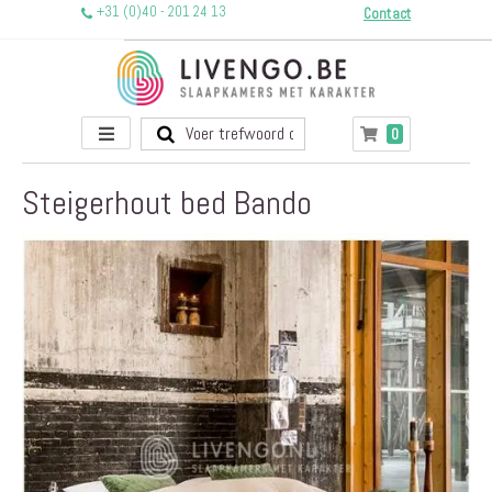
+31 (0)40 - 201 24 13
Contact
Toggle
producten
0
Winkelwagen
Nav
Steigerhout bed Bando
Ga
naar
het
einde
van
de
afbeeldingen-
gallerij