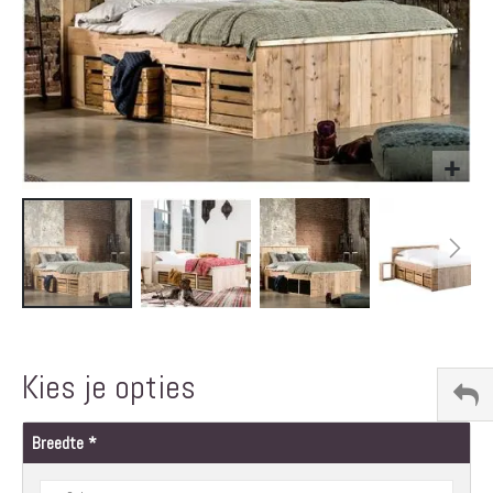
Ga
naar
het
Kies je opties
begin
van
de
Breedte
afbeeldingen-
gallerij