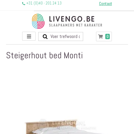
+31 (0)40 - 201 24 13
Contact
Toggle
producten
0
Winkelwagen
Nav
Steigerhout bed Monti
Ga
naar
het
einde
van
de
afbeeldingen-
gallerij