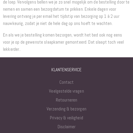
de loep. Vervolgens bellen we je zo snel mogelijk om de bestelling door te
nemen en samen een bezorgdatum te prikken. Enkele dagen voor
levering ontvang je per email het tijdstip van bezorging op 1 à 2 uur
nauwkeurig, zodat je niet de hele dag op ons hoeft te wachten.
En als we je bestelling komen bezorgen, wordt het bed ook nog eens
voor je op de gewenste slaapkamer gemonteerd. Dat slaapt toch veel
lekkerder..
KLANTENSERVICE
Contact
Veelgestelde vragen
Retourneren
Verzending & bezorgen
Privacy & veiligheid
Disclaimer