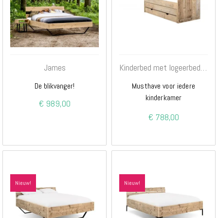
James
Kinderbed met logeerbed en opberglade
De blikvanger!
Musthave voor iedere
kinderkamer
€ 989,00
€ 788,00
Nieuw!
Nieuw!