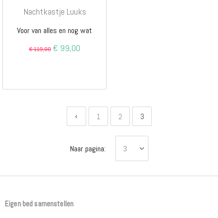
Nachtkastje Luuks
Voor van alles en nog wat
Special
€ 99,00
€ 119,00
Price
Pagina
Pagina
Vorige
Pagina
Pagina
U lees momenteel pagina
1
2
3
Naar pagina:
Eigen bed samenstellen