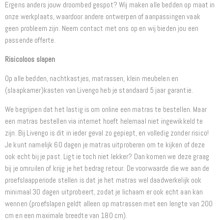
Ergens anders jouw droombed gespot? Wij maken alle bedden op maat in
onze werkplaats, waardoor andere ontwerpen of aanpassingen vaak
geen probleem zijn. Neem contact met ons op en wij bieden jou een
passende offerte.
Risicoloos slapen
Op alle bedden, nachtkastjes, matrassen, klein meubelen en
(slaapkamer)kasten van Livengo heb je standaard 5 jaar garantie.
We begrijpen dat het lastig is om online een matras te bestellen. Maar
een matras bestellen via internet hoeft helemaal niet ingewikkeld te
zijn. Bij Livengo is dit in ieder geval zo gepiept, en volledig zonder risico!
Je kunt namelijk 60 dagen je matras uitproberen om te kijken of deze
ook echt bij je past. Ligt ie toch niet lekker? Dan komen we deze graag
bij je omruilen of krijg je het bedrag retour. De voorwaarde die we aan de
proefslaapperiode stellen is dat je het matras wel daadwerkelijk ook
minimaal 30 dagen uitprobeert, zodat je lichaam er ook echt aan kan
wennen (proefslapen geldt alleen op matrassen met een lengte van 200
cm en een maximale breedte van 180 cm).