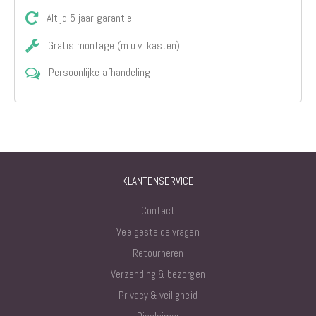
Altijd 5 jaar garantie
Gratis montage (m.u.v. kasten)
Persoonlijke afhandeling
KLANTENSERVICE
Contact
Veelgestelde vragen
Retourneren
Verzending & bezorgen
Privacy & veiligheid