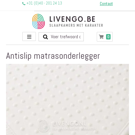
+31 (0)40 - 201 24 13
Contact
Toggle
producten
0
Winkelwagen
Nav
Antislip matrasonderlegger
Ga
naar
het
einde
van
de
afbeeldingen-
gallerij