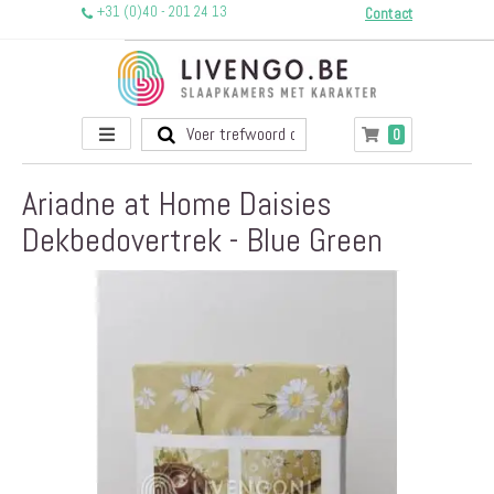
+31 (0)40 - 201 24 13
Contact
Toggle
producten
0
Winkelwagen
Nav
Ariadne at Home Daisies
Dekbedovertrek - Blue Green
Ga
naar
het
einde
van
de
afbeeldingen-
gallerij