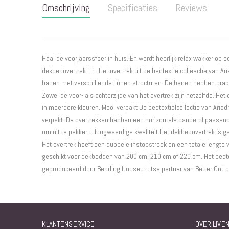
Omschrijving
Specificaties
Reviews
begin
van
de
afbeeldingen-
gallerij
Haal de voorjaarssfeer in huis. En wordt heerlijk relax wakker op
dekbedovertrek Lin. Het overtrek uit de bedtextielcolleactie van A
banen met verschillende linnen structuren. De banen hebben prach
Zowel de voor- als achterzijde van het overtrek zijn hetzelfde. Het 
in meerdere kleuren. Mooi verpakt De bedtextielcollectie van Ari
verpakt. De overtrekken hebben een horizontale banderol passend
om uit te pakken. Hoogwaardige kwaliteit Het dekbedovertrek is 
Het overtrek heeft een dubbele instopstrook en een totale lengte 
geschikt voor dekbedden van 200 cm, 210 cm of 220 cm. Het bedte
geproduceerd door Bedding House, trotse partner van Better Cotto
KLANTENSERVICE
OVER LIVE