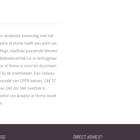
Interieur
Bureaus
Wandrekken
Overige
 een stralende zomerdag met het
Blog
riadne at Home heeft een print van
Actie
tige, bijelkaar passende kleuren.
Hondenmanden
dekbedovertrek Lin is verkrijgbaar
adne at Home is mooi én duurzaam
 bij de overtrekken. Een cadeau
gemaakt van 100% katoen, 144 TC.
van 240 cm. Het overtrek is
xtiel van Ariadne at Home wordt
n.
NGO
DIRECT ADVIES?