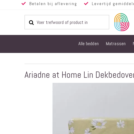
Betalen bij aflevering
Levertijd gemiddel
Alle bedden
Matrassen
Ariadne at Home Lin Dekbedover
Ga
naar
het
einde
van
de
afbeeldingen-