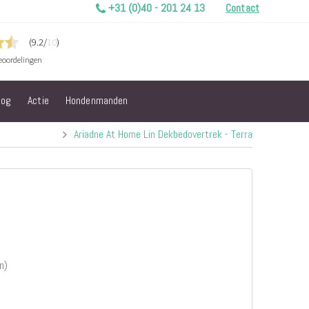
+31 (0)40 - 201 24 13
Contact
log
Actie
Hondenmanden
Ariadne At Home Lin Dekbedovertrek - Terra
n)