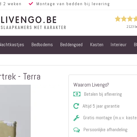
d 2 weken
Montage van bedden bij levering
Nachtkastjes
Bedbodems
Beddengoed
Kasten
Interieur
B
Alle bedden
Steigerhouten
bedden
Eiken bedden
trek - Terra
Volwassen
Waarom Livengo?
bedden
Steigerhouten
Betalen bij aflevering
kinderbedden
Altijd 5 jaar garantie
Matrassen
Micropocket
Gratis montage (m.u.v. kaste
Matrassen
Persoonlijke afhandeling
Pocketvering