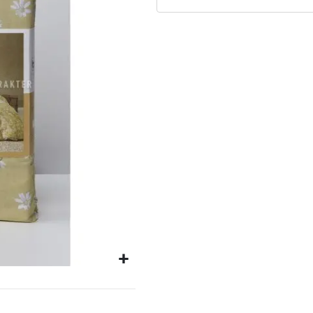
Matrassen
Comfort Plus
Matrassen
Topdekmatrassen
Nachtkastjes
Bedbodems
Vlakke
lattenbodems
Elektrische
lattenbodems
Beddengoed
Dekbedden
Hoofdkussens
Dekbedovertrekken
Sierkussens
Plaids / Throws
Hoeslakens /
Moltons
Kasten