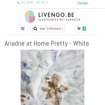
+31 (0)40 - 201 24 13
Contact
Toggle
producten
0
Winkelwagen
Nav
Ariadne at Home Pretty - White
Ga
naar
het
einde
van
de
afbeeldingen-
gallerij