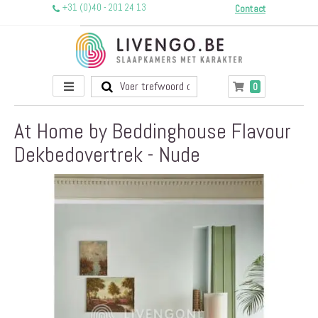
+31 (0)40 - 201 24 13
Contact
Toggle
producten
0
Winkelwagen
Nav
At Home by Beddinghouse Flavour
Dekbedovertrek - Nude
Ga
naar
het
einde
van
de
afbeeldingen-
gallerij