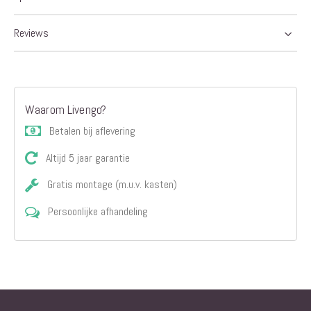
afbeeldingen-
gallerij
Reviews
Waarom Livengo?
Betalen bij aflevering
Altijd 5 jaar garantie
Gratis montage (m.u.v. kasten)
Persoonlijke afhandeling