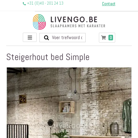
+31 (0)40 - 201 24 13
Contact
Toggle
producten
0
Winkelwagen
Nav
Steigerhout bed Simple
Ga
naar
het
einde
van
de
afbeeldingen-
gallerij