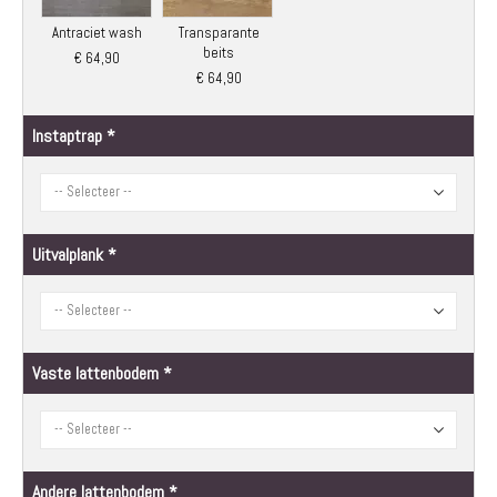
Antraciet wash
Transparante
beits
€ 64,90
€ 64,90
Instaptrap
Uitvalplank
Vaste lattenbodem
Andere lattenbodem