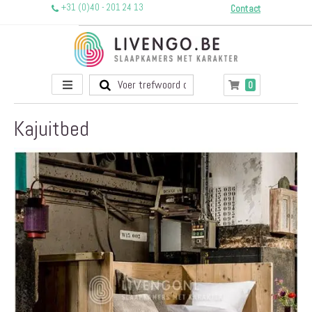
+31 (0)40 - 201 24 13
Contact
Toggle
producten
0
Winkelwagen
Nav
Kajuitbed
Ga
naar
het
einde
van
de
afbeeldingen-
gallerij