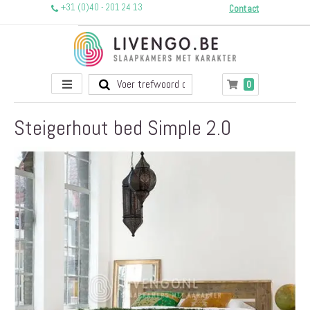
+31 (0)40 - 201 24 13
Contact
Toggle
producten
0
Winkelwagen
Nav
Steigerhout bed Simple 2.0
Ga
naar
het
einde
van
de
afbeeldingen-
gallerij