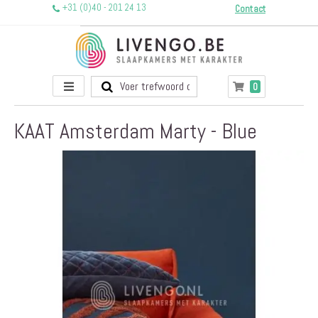
+31 (0)40 - 201 24 13
Contact
Toggle
producten
0
Winkelwagen
Nav
KAAT Amsterdam Marty - Blue
Ga
naar
het
einde
van
de
afbeeldingen-
gallerij