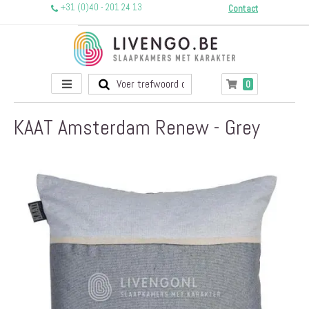
+31 (0)40 - 201 24 13
Contact
Toggle
producten
0
Winkelwagen
Nav
KAAT Amsterdam Renew - Grey
Ga
naar
het
einde
van
de
afbeeldingen-
gallerij