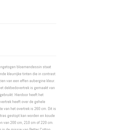
Interieur
Bureaus
Wandrekken
Overige
Blog
Actie
Hondenmanden
t ingetogen bloemendessin staat
nde kleurrijke tinten die in contrast
zien van een effen aubergine kleur.
 Het dekbedovertrek is gemaakt van
 gebruikt. Hierdoor heeft het
vertrek heeft over de gehele
e van het overtrek is 260 cm. Dit is
atras gestopt kan worden en koude
en van 200 cm, 210 cm of 220 cm.
 in de missie van Better Cotton.