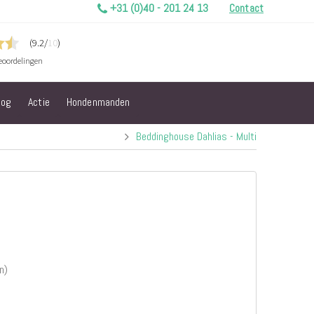
+31 (0)40 - 201 24 13
Contact
log
Actie
Hondenmanden
Beddinghouse Dahlias - Multi
n)