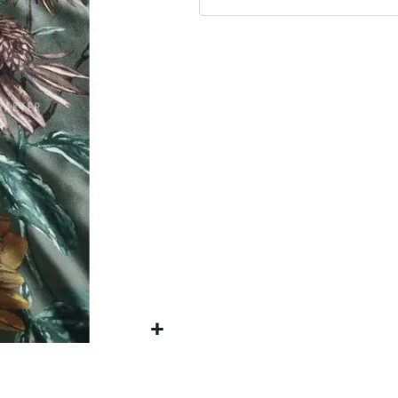
Matrassen
Comfort Plus
Matrassen
Topdekmatrassen
Nachtkastjes
Bedbodems
Vlakke
lattenbodems
Elektrische
lattenbodems
Beddengoed
Dekbedden
Hoofdkussens
Dekbedovertrekken
Sierkussens
Plaids / Throws
Hoeslakens /
Moltons
Kasten