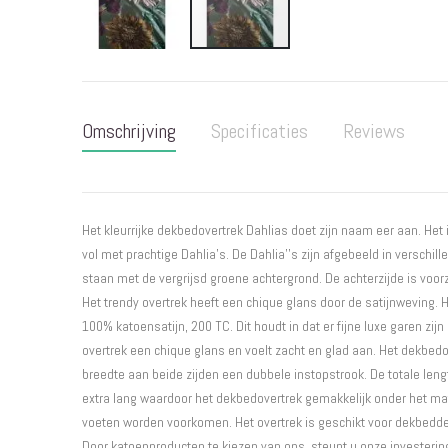
Ga
naar
het
Omschrijving
Specificaties
Reviews
begin
van
de
afbeeldingen-
gallerij
Het kleurrijke dekbedovertrek Dahlias doet zijn naam eer aan. He
vol met prachtige Dahlia’s. De Dahlia''s zijn afgebeeld in verschille
staan met de vergrijsd groene achtergrond. De achterzijde is voor
Het trendy overtrek heeft een chique glans door de satijnweving.
100% katoensatijn, 200 TC. Dit houdt in dat er fijne luxe garen zijn
overtrek een chique glans en voelt zacht en glad aan. Het dekbedo
breedte aan beide zijden een dubbele instopstrook. De totale lengt
extra lang waardoor het dekbedovertrek gemakkelijk onder het m
voeten worden voorkomen. Het overtrek is geschikt voor dekbedd
Door katoenproducten te kiezen van ons, steunt u onze investering