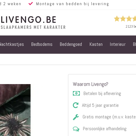
d 2 weken
Montage van bedden bij levering
Nachtkastjes
Bedbodems
Beddengoed
Kasten
Interieur
B
Alle bedden
Steigerhouten
bedden
Eiken bedden
Volwassen
Waarom Livengo?
bedden
Steigerhouten
Betalen bij aflevering
kinderbedden
Altijd 5 jaar garantie
Matrassen
Micropocket
Gratis montage (m.u.v. kaste
Matrassen
Persoonlijke afhandeling
Pocketvering