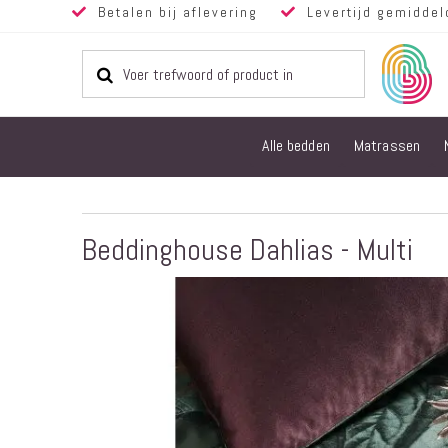
Betalen bij aflevering
Levertijd gemiddel
Alle bedden
Matrassen
Beddinghouse Dahlias - Multi
Ga
naar
het
einde
van
de
afbeeldingen-