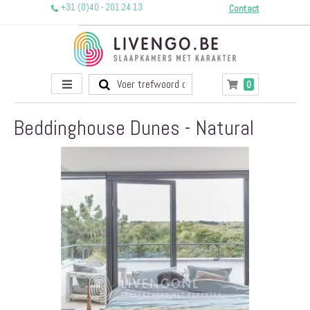
+31 (0)40 - 201 24 13
Contact
Toggle
producten
0
Winkelwagen
Nav
Beddinghouse Dunes - Natural
Ga
naar
het
einde
van
de
afbeeldingen-
gallerij