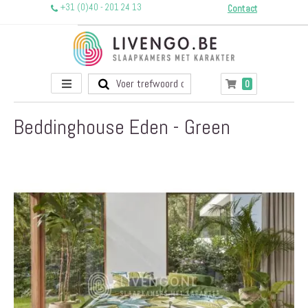
+31 (0)40 - 201 24 13
Contact
Toggle
producten
0
Winkelwagen
Nav
Beddinghouse Eden - Green
Ga
naar
het
einde
van
de
afbeeldingen-
gallerij