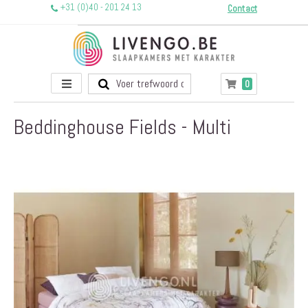
+31 (0)40 - 201 24 13
Contact
Toggle
producten
0
Winkelwagen
Nav
Beddinghouse Fields - Multi
Ga
naar
het
einde
van
de
afbeeldingen-
gallerij