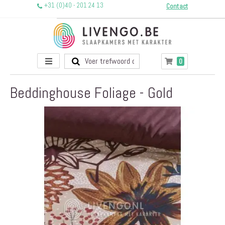
+31 (0)40 - 201 24 13
Contact
Toggle
producten
0
Winkelwagen
Nav
Beddinghouse Foliage - Gold
Ga
naar
het
einde
van
de
afbeeldingen-
gallerij