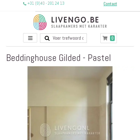
+31 (0)40 - 201 24 13
Contact
Toggle
producten
0
Winkelwagen
Nav
Beddinghouse Gilded - Pastel
Ga
naar
het
einde
van
de
afbeeldingen-
gallerij