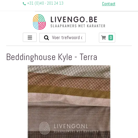
+31 (0)40 - 201 24 13
Contact
Toggle
producten
0
Winkelwagen
Nav
Beddinghouse Kyle - Terra
Ga
naar
het
einde
van
de
afbeeldingen-
gallerij