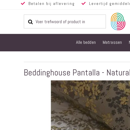
Betalen bij aflevering
Levertijd gemiddel
Alle bedden
Matrassen
Beddinghouse Pantalla - Natura
Ga
naar
het
einde
van
de
afbeeldingen-