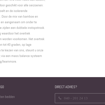
rdoor geschikt voor alle seizoenen:
oelt en de isolerende
r. Door de mix van bamboe en
end en aangenaam om onder te
e zijden een dubbele instopstrook.
ng waardoor het overtrek
en worden voorkomen. Het overtrek
n tot 40 graden, op lage
te kiezen van ons, steunt u onze
cht via een mass balance systeem
rg/learnmore.
NGO
DIRECT ADVIES?
ten bedden
040 - 201 24 13