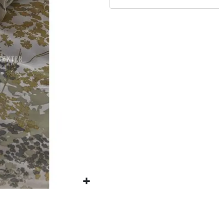
Matrassen
Comfort Plus
Matrassen
Topdekmatrassen
Nachtkastjes
Bedbodems
Vlakke
lattenbodems
Elektrische
lattenbodems
Beddengoed
Dekbedden
Hoofdkussens
Dekbedovertrekken
Sierkussens
Plaids / Throws
Hoeslakens /
Moltons
Kasten