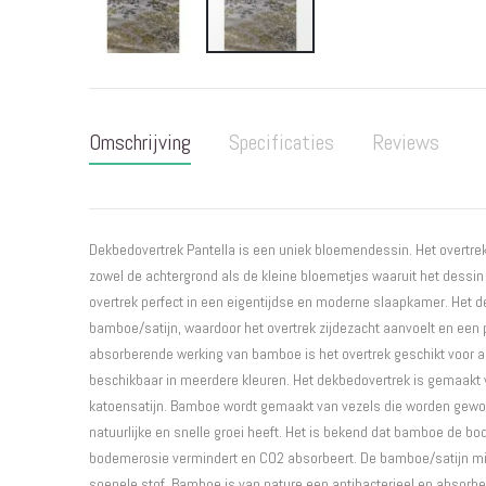
Ga
naar
het
Omschrijving
Specificaties
Reviews
begin
van
de
afbeeldingen-
gallerij
Dekbedovertrek Pantella is een uniek bloemendessin. Het overtrek 
zowel de achtergrond als de kleine bloemetjes waaruit het dessin
overtrek perfect in een eigentijdse en moderne slaapkamer. Het 
bamboe/satijn, waardoor het overtrek zijdezacht aanvoelt en een 
absorberende werking van bamboe is het overtrek geschikt voor al
beschikbaar in meerdere kleuren. Het dekbedovertrek is gemaak
katoensatijn. Bamboe wordt gemaakt van vezels die worden gewo
natuurlijke en snelle groei heeft. Het is bekend dat bamboe de b
bodemerosie vermindert en CO2 absorbeert. De bamboe/satijn mix
soepele stof. Bamboe is van nature een antibacterieel en absorbe