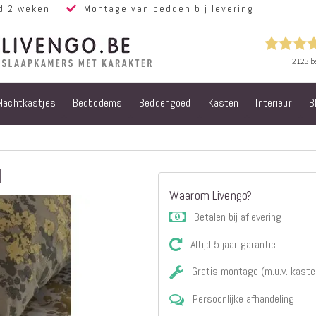
d 2 weken
Montage van bedden bij levering
Nachtkastjes
Bedbodems
Beddengoed
Kasten
Interieur
B
Alle bedden
Steigerhouten
bedden
Eiken bedden
l
Volwassen
Waarom Livengo?
bedden
Steigerhouten
Betalen bij aflevering
kinderbedden
Altijd 5 jaar garantie
Matrassen
Micropocket
Gratis montage (m.u.v. kaste
Matrassen
Persoonlijke afhandeling
Pocketvering