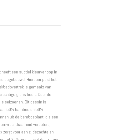
Interieur
Bureaus
Wandrekken
Overige
Blog
Actie
Hondenmanden
heeft een subtiel kleurverloop in
 is opgebouwd. Hierdoor past het
dekbedovertrek is gemaakt van
prachtige glans heeft. Door de
le seizoenen. Dit dessin is
t van 50% bamboe en 50%
nnen uit de bamboeplant, die een
odemvruchtbaarheid verbetert,
 zorgt voor een zijdezachte en
ert tot 70% meer vocht dan katoen,