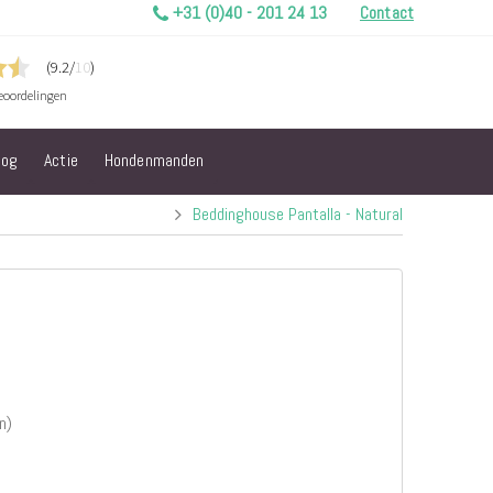
+31 (0)40 - 201 24 13
Contact
log
Actie
Hondenmanden
Beddinghouse Pantalla - Natural
n)