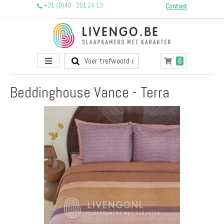
+31 (0)40 - 201 24 13
Contact
Toggle
producten
0
Winkelwagen
Nav
Beddinghouse Vance - Terra
Ga
naar
het
einde
van
de
afbeeldingen-
gallerij