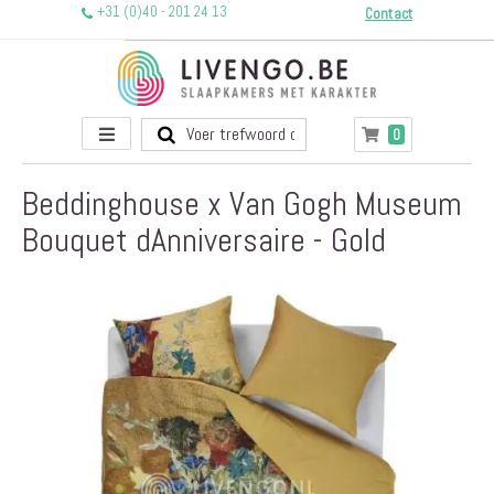
+31 (0)40 - 201 24 13
Contact
Toggle
producten
0
Winkelwagen
Nav
Beddinghouse x Van Gogh Museum
Bouquet dAnniversaire - Gold
Ga
naar
het
einde
van
de
afbeeldingen-
gallerij