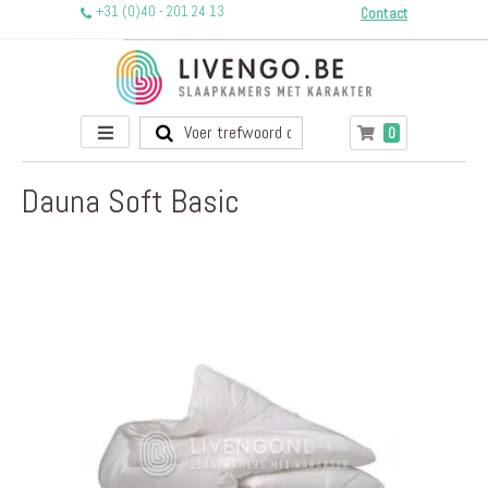
+31 (0)40 - 201 24 13
Contact
Toggle
producten
0
Winkelwagen
Nav
Dauna Soft Basic
Ga
naar
het
einde
van
de
afbeeldingen-
gallerij