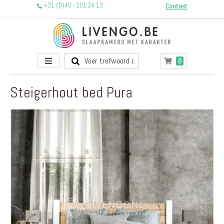
+31 (0)40 - 201 24 13
Contact
Toggle
producten
0
Winkelwagen
Nav
Steigerhout bed Pura
Ga
naar
het
einde
van
de
afbeeldingen-
gallerij