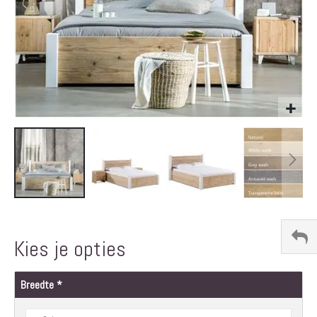
Ga
naar
het
Kies je opties
begin
van
de
Breedte
afbeeldingen-
gallerij