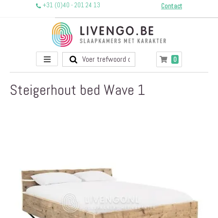
+31 (0)40 - 201 24 13
Contact
Toggle
producten
0
Winkelwagen
Nav
Steigerhout bed Wave 1
Ga
naar
het
einde
van
de
afbeeldingen-
gallerij