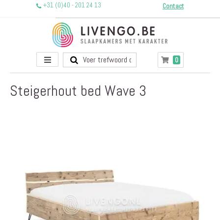
+31 (0)40 - 201 24 13
Contact
Toggle
producten
0
Winkelwagen
Nav
Steigerhout bed Wave 3
Ga
naar
het
einde
van
de
afbeeldingen-
gallerij