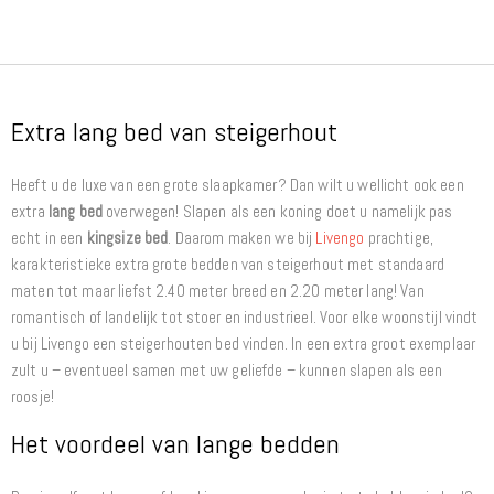
Extra lang bed van steigerhout
Heeft u de luxe van een grote slaapkamer? Dan wilt u wellicht ook een
extra
lang
bed
overwegen! Slapen als een koning doet u namelijk pas
echt in een
kingsize bed
. Daarom maken we bij
Livengo
prachtige,
karakteristieke extra grote bedden van steigerhout met standaard
maten tot maar liefst 2.40 meter breed en 2.20 meter lang! Van
romantisch of landelijk tot stoer en industrieel. Voor elke woonstijl vindt
u bij Livengo een steigerhouten bed vinden. In een extra groot exemplaar
zult u – eventueel samen met uw geliefde – kunnen slapen als een
roosje!
Het voordeel van lange bedden