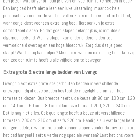
Ben je zelf wat langer of houd je ervan om veel ruimte te hebben in bed?
Een lang bed heeft niet alleen een luxe uitstraling, maar ook hele
praktische voordelen. Je voetjes vallen zeker niet meer buiten het bed,
wanneer je kiest voor een extra lang bed. Hierdoor kun je extra
comfortabel slapen. En dat goed slapen belangrijk is, is inmiddels
algemeen bekend. Weinig slapen kan onder andere leiden tot
vermoeidheid overdag en een hoge bloeddruk. Zorg dus dat je goed
slaapt! Wat hierbij kan helpen? Misschien wel een extra lang bed! Dankzij
een zee aan ruimte heeft u alle vrijheid om te bewegen.
Extra grote & extra lange bedden van Livengo
Livengo biedt extra grote steigerhouten bedden in verschillende
ontwerpen. Bij al deze bedden bestaat de mogelijkheid om zelf het
formaat te kiezen. Qua breedte heeft u de keuze uit 90 cm, 100 cm, 120
cm, 140 cm, 160 cm, 180 cm of kingsize formaat 200, 220 of 240 cm.
Dat is nog niet alles. Ook qua lengte heeft u keuze uit verschillende
formaten: 200 cm, 210 cm of zelfs 220 cm. Handig als u wat langer bent
dan gemiddeld, u wilt immers ook kunnen slapen zonder dat uw tenen uit
het bed hangen! Heeft u verder nog speciale wensen? Laat het ons vooral