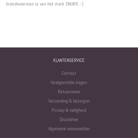
brandweerman is van het merk SNURK ;-)
KLANTENSERVICE
Contact
Veelgestelde vragen
Retourneren
Verzending & bezorgen
Privacy & veiligheid
Disclaimer
Algemene voorwaarden