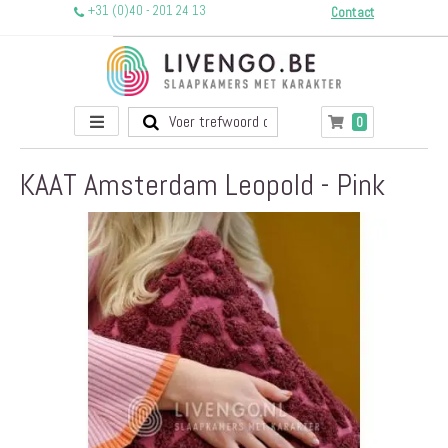
+31 (0)40 - 201 24 13
Contact
Toggle
producten
0
Winkelwagen
Nav
KAAT Amsterdam Leopold - Pink
Ga
naar
het
einde
van
de
afbeeldingen-
gallerij