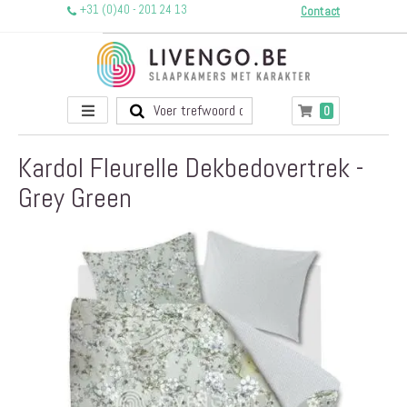
+31 (0)40 - 201 24 13
Contact
Toggle
producten
0
Winkelwagen
Nav
Kardol Fleurelle Dekbedovertrek -
Grey Green
Ga
naar
het
einde
van
de
afbeeldingen-
gallerij