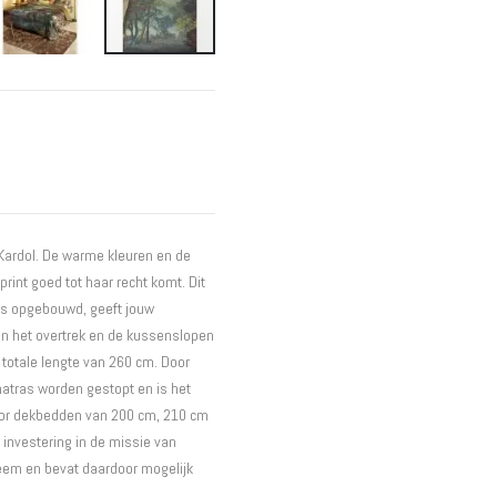
Interieur
Bureaus
Wandrekken
Overige
Blog
Actie
Hondenmanden
 Kardol. De warme kleuren en de
rint goed tot haar recht komt. Dit
 is opgebouwd, geeft jouw
an het overtrek en de kussenslopen
n totale lengte van 260 cm. Door
matras worden gestopt en is het
oor dekbedden van 200 cm, 210 cm
 investering in de missie van
teem en bevat daardoor mogelijk