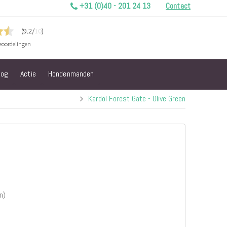
+31 (0)40 - 201 24 13
Contact
log
Actie
Hondenmanden
Kardol Forest Gate - Olive Green
n)