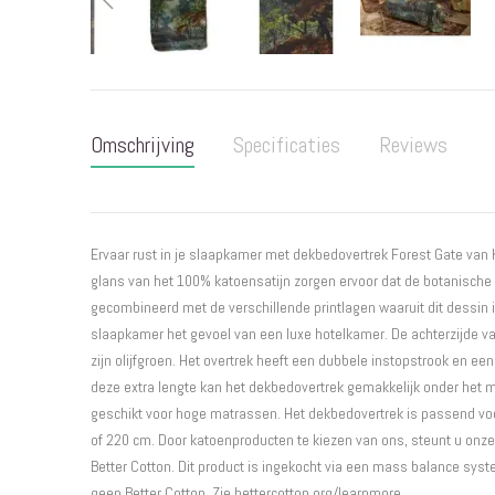
Ga
naar
het
Omschrijving
Specificaties
Reviews
begin
van
de
afbeeldingen-
gallerij
Ervaar rust in je slaapkamer met dekbedovertrek Forest Gate van
glans van het 100% katoensatijn zorgen ervoor dat de botanische p
gecombineerd met de verschillende printlagen waaruit dit dessin
slaapkamer het gevoel van een luxe hotelkamer. De achterzijde v
zijn olijfgroen. Het overtrek heeft een dubbele instopstrook en ee
deze extra lengte kan het dekbedovertrek gemakkelijk onder het 
geschikt voor hoge matrassen. Het dekbedovertrek is passend v
of 220 cm. Door katoenproducten te kiezen van ons, steunt u onze
Better Cotton. Dit product is ingekocht via een mass balance sys
geen Better Cotton. Zie bettercotton.org/learnmore.