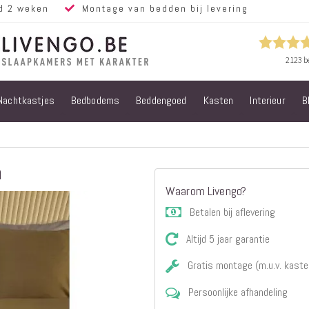
d 2 weken
Montage van bedden bij levering
Nachtkastjes
Bedbodems
Beddengoed
Kasten
Interieur
B
Alle bedden
Steigerhouten
bedden
Eiken bedden
n
Volwassen
Waarom Livengo?
bedden
Steigerhouten
Betalen bij aflevering
kinderbedden
Altijd 5 jaar garantie
Matrassen
Micropocket
Gratis montage (m.u.v. kaste
Matrassen
Persoonlijke afhandeling
Pocketvering