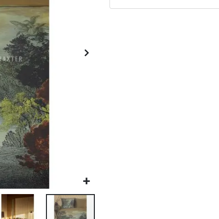
Matrassen
Comfort Plus
Matrassen
Topdekmatrassen
Nachtkastjes
Bedbodems
Vlakke
lattenbodems
Elektrische
lattenbodems
Beddengoed
Dekbedden
Hoofdkussens
Dekbedovertrekken
Sierkussens
Plaids / Throws
Hoeslakens /
Moltons
Kasten