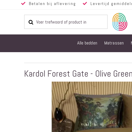
Betalen bij aflevering
Levertijd gemiddel
Alle bedden
Matrassen
Kardol Forest Gate - Olive Gree
Ga
naar
het
einde
van
de
afbeeldingen-