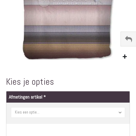
Ga
naar
het
Kies je opties
begin
van
de
Afmetingen artikel
afbeeldingen-
gallerij