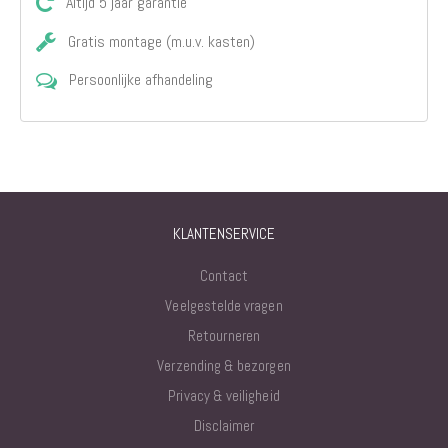
Altijd 5 jaar garantie
Gratis montage (m.u.v. kasten)
Persoonlijke afhandeling
KLANTENSERVICE
Contact
Veelgestelde vragen
Retourneren
Verzending & bezorgen
Privacy & veiligheid
Disclaimer