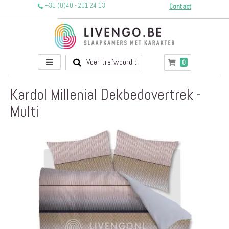
+31 (0)40 - 201 24 13
Contact
Toggle
producten
0
Winkelwagen
Nav
Kardol Millenial Dekbedovertrek -
Multi
Ga
naar
het
einde
van
de
afbeeldingen-
gallerij